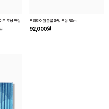
화이트 토닝 크림
프리미어셀 볼륨 퍼밍 크림 50ml
92,000
원
원