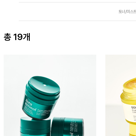
토너/미스
총 19개