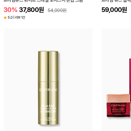
프라임유스 화이트 스네일 모이스처 톤업 크림
프라임 유스 블랙
30%
37,800
원
59,000
원
54,000
원
5.0 | 리뷰 1건