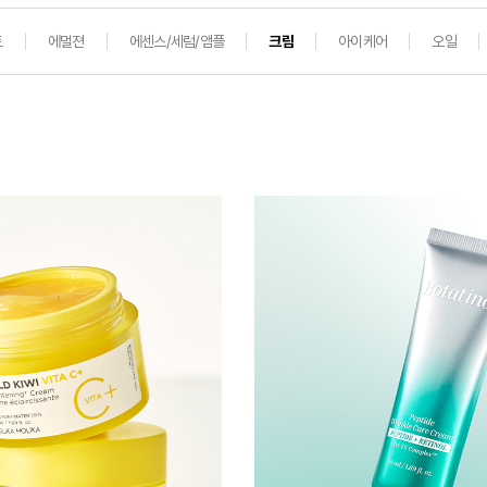
트
에멀젼
에센스/세럼/앰플
크림
아이케어
오일