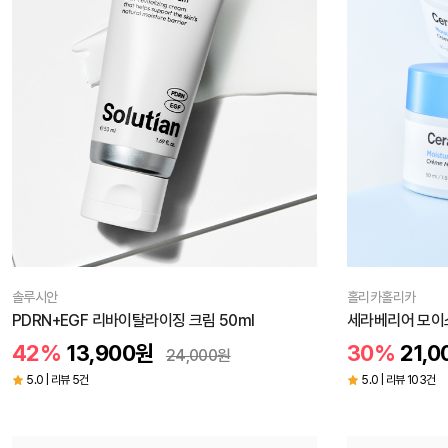
솔루시안
홀리카홀리카
PDRN+EGF 리바이탈라이징 크림 50ml
세라베리어 모이스
42%
13,900
원
30%
21,0
24,000
원
5.0 | 리뷰 5건
5.0 | 리뷰 103건