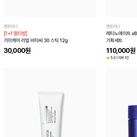
엔프라니
엔프라니
[1+1 멀티밤]
레티노에이트 x8
기미케어 리얼 비타씨 30 스틱 12g
기획세트
30,000
원
110,000
원
5.0 | 리뷰 1건