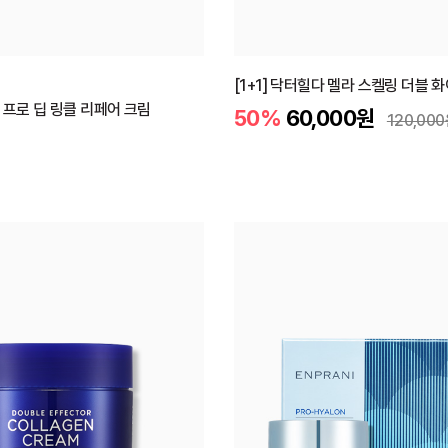
[1+1] 닥터힐다 멜라 스켈링 더블 
 프로 딥 링클 리페어 크림
50%
60,000
원
120,000