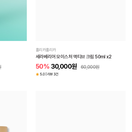
홀리카홀리카
세라베리어 모이스처 액티브 크림 50ml x2
50%
30,000
원
원
60,000
원
5.0 | 리뷰 3건