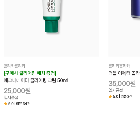
홀리카홀리카
홀리카홀리카
[구매시 클리어링 패치 증정]
더블 이펙터 콜라
애크니네이터 클리어링 크림 50ml
35,000원
25,000원
일시품절
5.0 | 리뷰 2건
일시품절
5.0 | 리뷰 34건