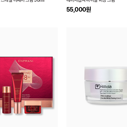
 스네일 리페어 크림 50ml
에이지캡쳐 바이탈 퍼밍 크림
55,000
원