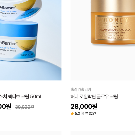
홀리카홀리카
처 액티브 크림 50ml
허니 로얄락틴 글로우 크림
00
원
28,000
원
30,000
원
5.0 | 리뷰 32건