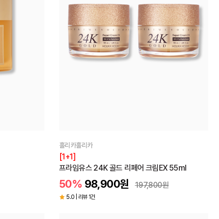
홀리카홀리카
[1+1]
프라임유스 24K 골드 리페어 크림EX 55ml
50%
98,900
원
197,800
원
5.0 | 리뷰 1건