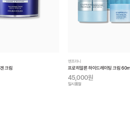
엔프라니
겐 크림
프로히알론 하이드레이팅 크림 60ml
45,000원
일시품절