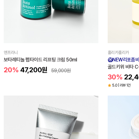
엔프라니
홀리카홀리카
보타레티놀 펩타이드 리프팅 크림 50ml
🥝NEW리포좀비
골드키위 비타 C
20%
47,200
원
59,000
원
30%
22,
5.0 | 리뷰 1건