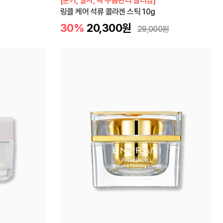
[눈가, 팔자, 목 주름관리 멀티밤]
링클 케어 석류 콜라겐 스틱 10g
30%
20,300
원
29,000
원