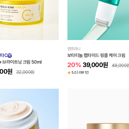
엔프라니
타C🥝
보타티놀 펩타이드 링클 케어 크림
+ 브라이트닝 크림 50ml
20%
39,000
원
49,000
400
원
32,000
원
5.0 | 리뷰 1건