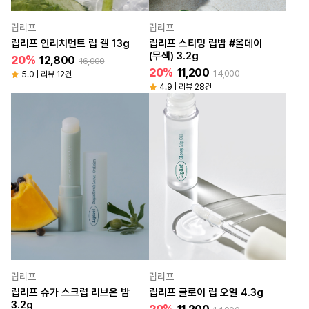
립리프
립리프
립리프 인리치먼트 립 겔 13g
립리프 스티밍 립밤 #올데이
(무색) 3.2g
20%
12,800
16,000
20%
11,200
14,000
5.0 | 리뷰 12건
4.9 | 리뷰 28건
립리프
립리프
립리프 슈가 스크럽 리브온 밤
립리프 글로이 립 오일 4.3g
3.2g