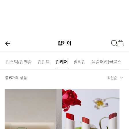
립케어
립스틱/립펜슬
립틴트
립케어
멀티립
플럼퍼/립글로스
총
6
개의 상품