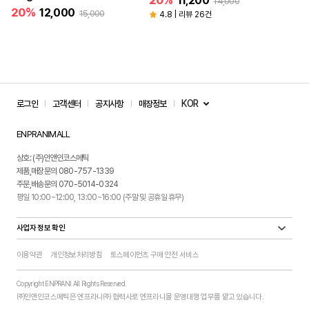
20%
11,200
14,000
20%
12,000
15,000
4.8 | 리뷰 26건
KOR
로그인
고객센터
공지사항
매장정보
ENPRANIMALL
상호: (주)인앤인코스메틱
제품,매장문의 080-757-1339
주문,배송문의 070-5014-0324
평일 10:00~12:00, 13:00~16:00 (주말 및 공휴일 휴무)
사업자 정보 확인
이용약관
개인정보처리방침
토스페이먼츠 구매 안전 서비스
Copyright ENPRANI All Rights Reserved.
㈜인앤인코스메틱은 엔프라니㈜ 협력사로 엔프라니몰 운영대행 업무를 맡고 있습니다.