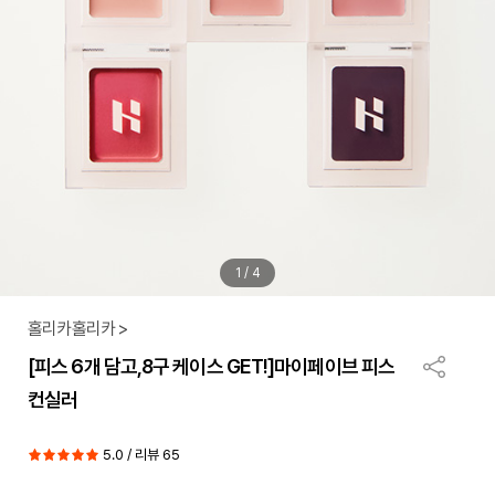
1
/
4
홀리카홀리카 >
[피스 6개 담고,8구 케이스 GET!]마이페이브 피스
컨실러
5.0 / 리뷰 65