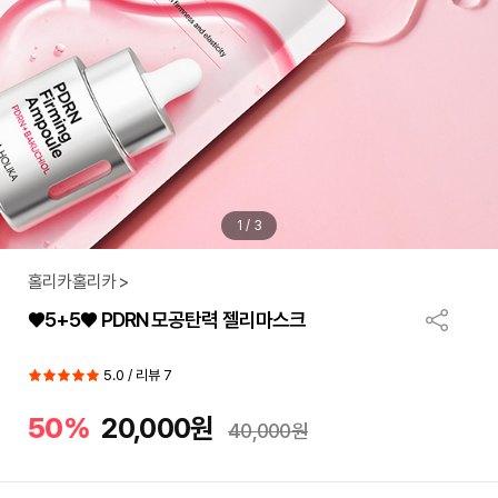
1
/
3
홀리카홀리카 >
♥5+5♥ PDRN 모공탄력 젤리마스크
5.0 / 리뷰 7
50%
20,000원
40,000원