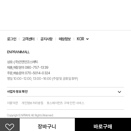
KOR
로그인
고객센터
공지사항
매장정보
ENPRANIMALL
상호: (주)인앤인코스메틱
제품,매장문의 080-757-1339
주문,배송문의 070-5014-0324
평일 10:00~12:00, 13:00~16:00 (주말 및 공휴일 휴무)
사업자 정보 확인
이용약관
개인정보처리방침
토스페이먼츠 구매 안전 서비스
Copyright ENPRANI All Rights Reserved.
㈜인앤인코스메틱은 엔프라니㈜ 협력사로 엔프라니몰 운영대행 업무를 맡고 있습니다.
장바구니
바로구매