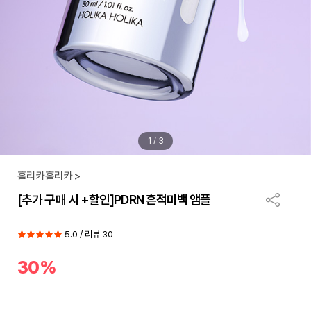
1
/
3
홀리카홀리카 >
[추가 구매 시 +할인]PDRN 흔적미백 앰플
5.0 / 리뷰 30
30%