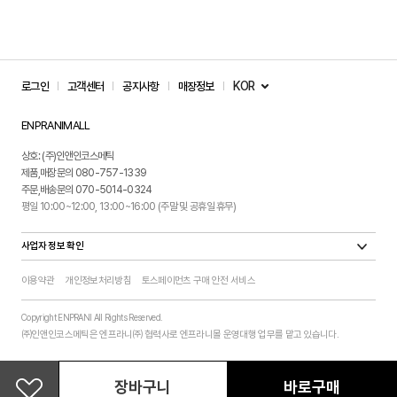
KOR
로그인
고객센터
공지사항
매장정보
ENPRANIMALL
상호: (주)인앤인코스메틱
제품,매장문의 080-757-1339
주문,배송문의 070-5014-0324
평일 10:00~12:00, 13:00~16:00 (주말 및 공휴일 휴무)
사업자 정보 확인
이용약관
개인정보처리방침
토스페이먼츠 구매 안전 서비스
Copyright ENPRANI All Rights Reserved.
㈜인앤인코스메틱은 엔프라니㈜ 협력사로 엔프라니몰 운영대행 업무를 맡고 있습니다.
장바구니
바로구매