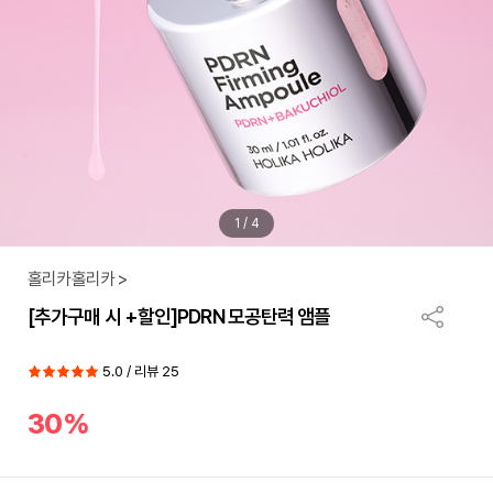
1
/
4
홀리카홀리카 >
[추가구매 시 +할인]PDRN 모공탄력 앰플
5.0 / 리뷰 25
30%