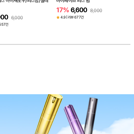
피스 아이섀도우/피스밤/젤테
마이페이브 피스 빔
17%
6,600
8,000
900
6,000
4.9 | 리뷰 677건
,557건