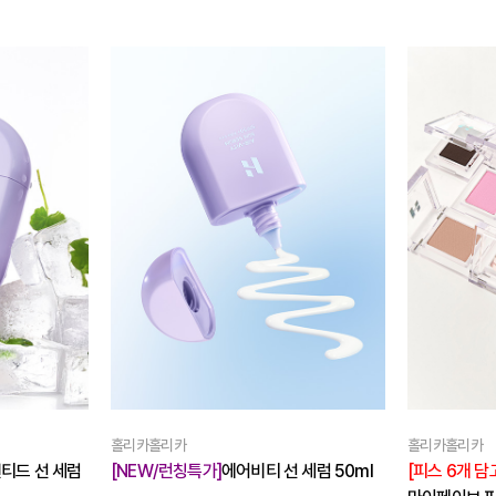
홀리카홀리카
홀리카홀리카
티드 선 세럼
[NEW/런칭특가]
에어비티 선 세럼 50ml
[피스 6개 담고