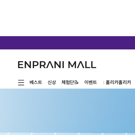
체험단📝
베스트
신상
이벤트
홀리카홀리카