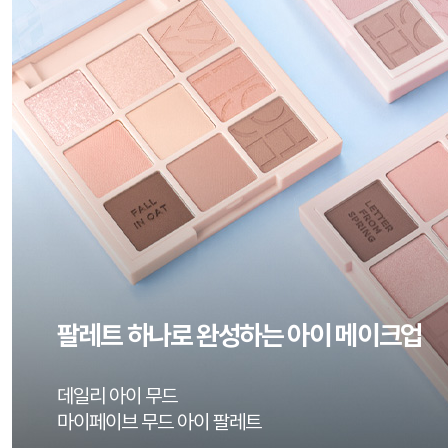
홀리카홀리카
홀리카홀리카
[피스 6개 담고,8구 케이스 GET!]
[피스 6개 담고,8
마이페이브 피스 아이섀도우/피스밤/젤테일[NEW]
마이페이브 피스 
18%
4,900
17%
6,60
6,000
4.9 | 리뷰 28,557건
5.0 | 리뷰 65건
팔레트 하나로 완성하는 아이 메이크업
데일리 아이 무드
마이페이브 무드 아이 팔레트