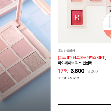
홀리카홀리카
구 케이스 GET!]
프렙 코어 그립 베이스
컨실러
20%
23,200
29,000
0
8,000
5.0 | 리뷰 11건