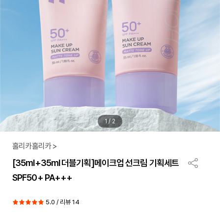
1
/
2
홀리카홀리카 >
[35ml+35ml 더블기획]메이크업 선크림 기획세트
SPF50+ PA+++
5.0 / 리뷰 14