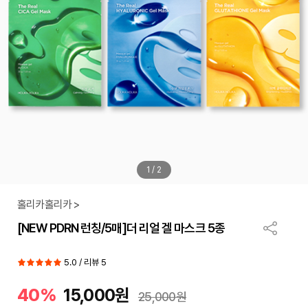
1
/
2
홀리카홀리카 >
[NEW PDRN 런칭/5매]더 리얼 겔 마스크 5종
5.0 / 리뷰 5
40%
15,000원
25,000원