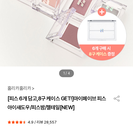
1
/
4
홀리카홀리카 >
[피스 6개 담고,8구 케이스 GET!]마이페이브 피스
아이섀도우/피스밤/젤테일[NEW]
4.9 / 리뷰 28,557