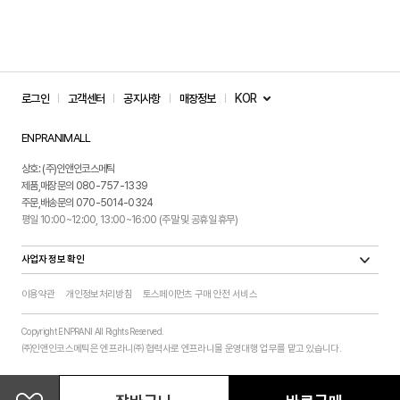
KOR
로그인
고객센터
공지사항
매장정보
ENPRANIMALL
상호: (주)인앤인코스메틱
제품,매장문의 080-757-1339
주문,배송문의 070-5014-0324
평일 10:00~12:00, 13:00~16:00 (주말 및 공휴일 휴무)
사업자 정보 확인
이용약관
개인정보처리방침
토스페이먼츠 구매 안전 서비스
Copyright ENPRANI All Rights Reserved.
㈜인앤인코스메틱은 엔프라니㈜ 협력사로 엔프라니몰 운영대행 업무를 맡고 있습니다.