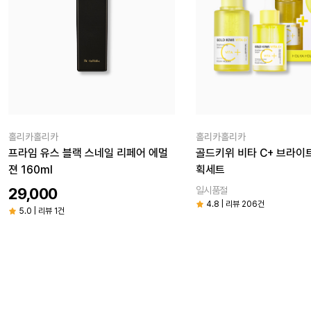
홀리카홀리카
홀리카홀리카
프라임 유스 블랙 스네일 리페어 에멀
골드키위 비타 C+ 브라이
젼 160ml
획세트
29,000
일시품절
4.8 | 리뷰 206건
5.0 | 리뷰 1건