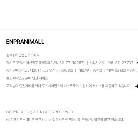
ENPRANIMALL
상호:(주)인앤인코스메틱
경기도 고양시 일산동구 문봉길62번길 32-77 [10257]
사업자번호 : 105-87-27737
통신판매업신고 : 제2014-고양일산동-0658호
대표이사 : 송진호
개인정보 보호 책임자 :
토스페이먼츠 구매 안전 서비스
고객님의 안전거래를 위해 토스페이먼츠의 에스크로에 가입하여 서비스를 제공하고 있습니다.
서
COPYRIGHT(C) ALL RIGHTS RESERVED.
㈜인앤인코스메틱은 엔프라니㈜ 협력사로 엔프라니몰 운영대행 업무를 맡고 있습니다.