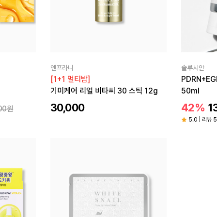
엔프라니
솔루시안
[1+1 멀티밤]
PDRN+E
기미케어 리얼 비타씨 30 스틱 12g
50ml
30,000
42%
1
00원
5.0 | 리뷰 