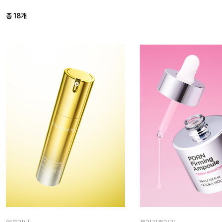
총
18
개