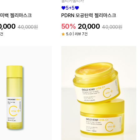
홀리카홀리카
♥5+5♥
적미백 젤리마스크
PDRN 모공탄력 젤리마스크
0,000
50%
20,000
40,000원
40,000원
7건
5.0 | 리뷰 7건