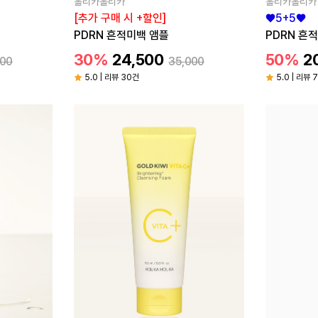
홀리카홀리카
홀리카홀리카
[추가 구매 시 +할인]
♥5+5♥
PDRN 흔적미백 앰플
PDRN 흔
30%
24,500
50%
2
000
35,000
5.0 | 리뷰 30건
5.0 | 리뷰 