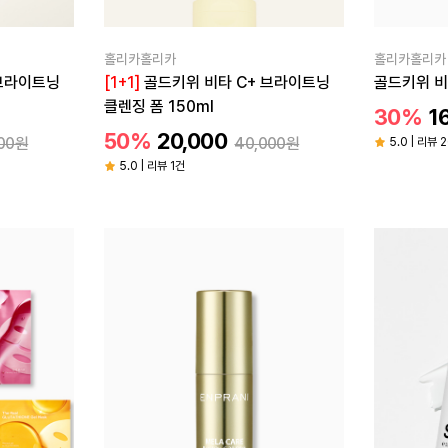
홀리카홀리카
홀리카홀리카
 브라이트닝
[1+1]
골드키위 비타 C+ 브라이트닝
골드키위 비
클렌징 폼 150ml
30%
1
50%
20,000
000원
40,000원
5.0 | 리뷰 
5.0 | 리뷰 1건