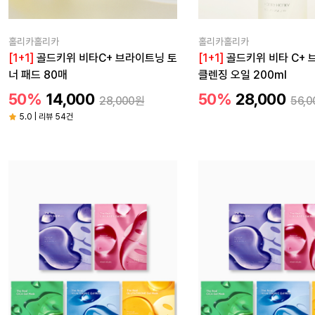
홀리카홀리카
홀리카홀리카
[1+1]
골드키위 비타C+ 브라이트닝 토
[1+1]
골드키위 비타 C+
너 패드 80매
클렌징 오일 200ml
50%
14,000
50%
28,000
28,000원
56,
5.0 | 리뷰 54건