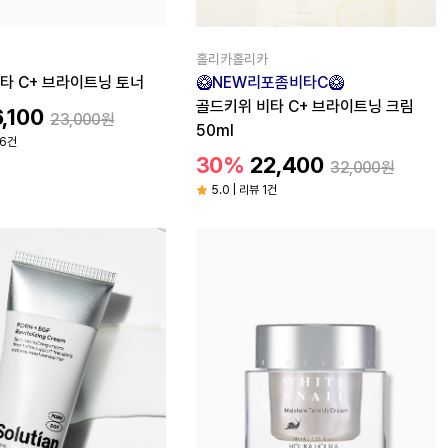
홀리카홀리카
타 C+ 브라이트닝 토너
🥝NEW리포좀비타C🥝
골드키위 비타 C+ 브라이트닝 크림
6,100
23,000원
50ml
26건
30%
22,400
32,000원
5.0 | 리뷰 1건