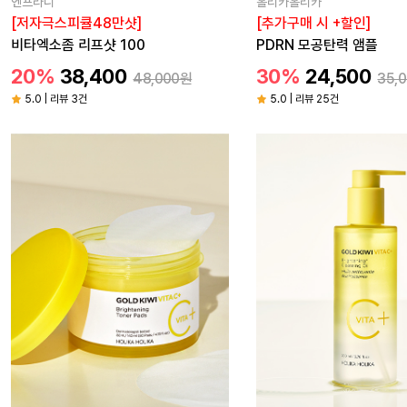
엔프라니
홀리카홀리카
[저자극스피큘48만샷]
[추가구매 시 +할인]
비타엑소좀 리프샷 100
PDRN 모공탄력 앰플
20%
38,400
30%
24,500
48,000원
35,
5.0 | 리뷰 3건
5.0 | 리뷰 25건