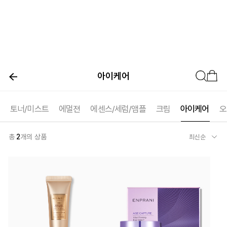
아이케어
토너/미스트
에멀젼
에센스/세럼/앰플
크림
아이케어
오
총
2
개의 상품