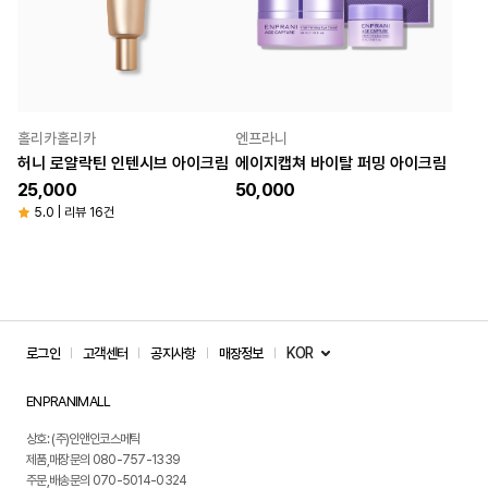
홀리카홀리카
엔프라니
허니 로얄락틴 인텐시브 아이크림
에이지캡쳐 바이탈 퍼밍 아이크림
25,000
50,000
5.0 | 리뷰 16건
KOR
로그인
고객센터
공지사항
매장정보
ENPRANIMALL
상호: (주)인앤인코스메틱
제품,매장문의 080-757-1339
주문,배송문의 070-5014-0324