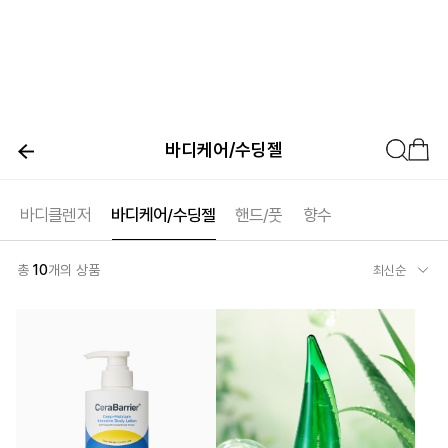
바디케어/수딩젤
바디클렌저
바디케어/수딩젤
핸드/풋
향수
총
10
개의 상품