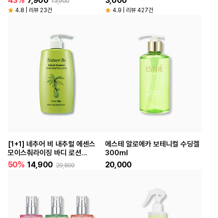
43%
7,900
3,000
13,900
4.8 | 리뷰 23건
4.9 | 리뷰 427건
[1+1] 네추어 비 내추럴 에센스
에스테 알로에카 보테니컬 수딩겔
모이스춰라이징 바디 로션
300ml
340ml
50%
14,900
20,000
29,800