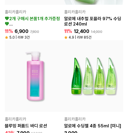
홀리카홀리카
홀리카홀리카
💚2개 구매시 본품1개 추가증정
알로에 내추럴 포뮬라 97% 수딩
💚
로션 240ml
알로에 하이드로 포뮬라 96%
11%
6,900
11%
12,400
7,800
14,000
라이트 수딩젤 250ml
5.0 | 리뷰 3건
4.9 | 리뷰 85건
홀리카홀리카
홀리카홀리카
블루밍 퍼퓸드 바디 로션
알로에 수딩젤 4종 55ml [미니]