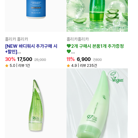
홀리카 홀리카
홀리카홀리카
[NEW 바디워시 추가구매 시
💚2개 구매시 본품1개 추가증정
+할인]
💚
세라베리어 딥 모이스처 인텐시브
알로에 하이드로 포뮬라 96%
30%
17,500
11%
6,900
25,000
7,800
바디로션
수딩젤 250ml
5.0 | 리뷰 1건
4.9 | 리뷰 235건