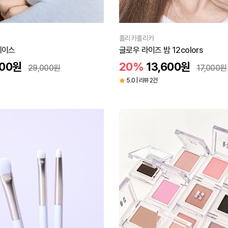
홀리카홀리카
베이스
글로우 라이즈 밤 12colors
00
원
20%
13,600
원
29,000
원
17,000
원
5.0 | 리뷰 2건