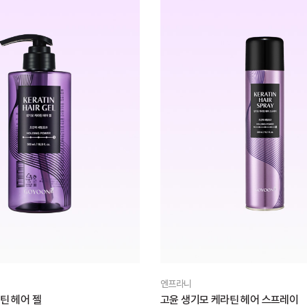
엔프라니
틴 헤어 젤
고윤 생기모 케라틴 헤어 스프레이