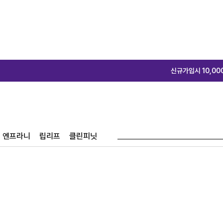
신규가입시 10,000원 쿠폰 증정♥
신
엔프라니
립리프
클린피닛