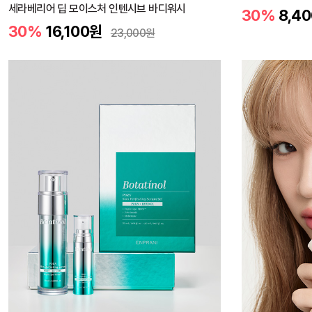
세라베리어 딥 모이스처 인텐시브 바디워시
30%
8,40
30%
16,100
원
23,000
원