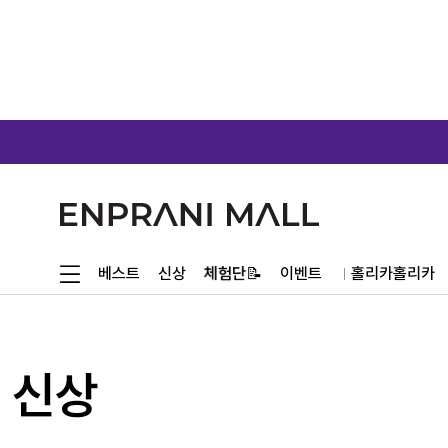
체험단📝
베스트
신상
이벤트
홀리카홀리카
신상