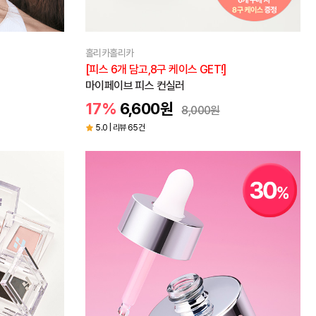
홀리카홀리카
[피스 6개 담고,8구 케이스 GET!]
마이페이브 피스 컨실러
17%
6,600
원
8,000
원
5.0 | 리뷰 65건