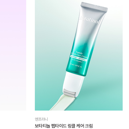
엔프라니
보타티놀 펩타이드 링클 케어 크림