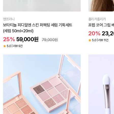
엔프라니
홀리카홀리카
보타티놀 피디알엔 스킨 퍼펙팅 세럼 기획세트
프렙 코어 그립 
(세럼 50ml+20ml)
20%
23,2
25%
59,000
원
79,000
원
5.0 | 리뷰 11건
5.0 | 리뷰 9건