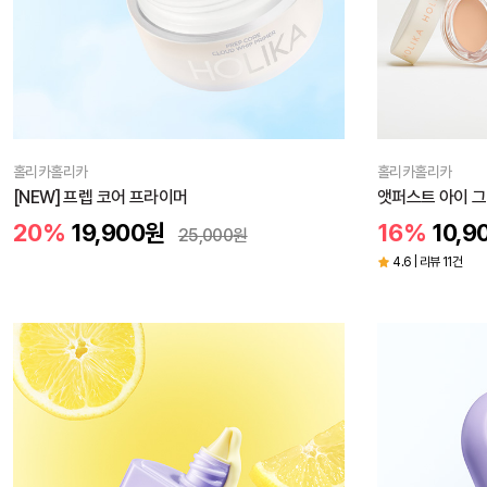
홀리카홀리카
홀리카홀리카
[NEW] 프렙 코어 프라이머
앳퍼스트 아이 그
20%
19,900
원
16%
10,9
25,000
원
4.6 | 리뷰 11건