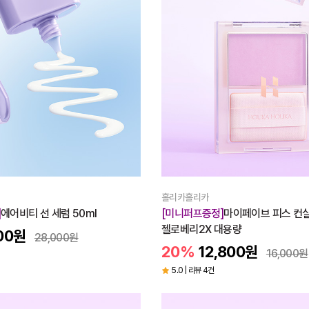
홀리카홀리카
]
에어비티 선 세럼 50ml
[미니퍼프증정]
마이페이브 피스 컨
젤로베리2X 대용량
00
원
28,000
원
20%
12,800
원
16,000
원
5.0 | 리뷰 4건