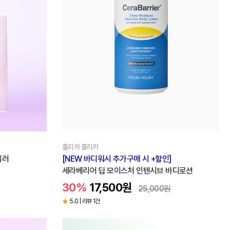
홀리카 홀리카
실러
[NEW 바디워시 추가구매 시 +할인]
세라베리어 딥 모이스처 인텐시브 바디로션
30%
17,500
원
25,000
원
5.0 | 리뷰 1건