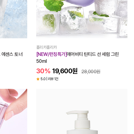
홀리카홀리카
 에센스 토너
[NEW/런칭특가]
에어비티 틴티드 선 세럼 그린
50ml
30%
19,600
원
28,000
원
5.0 | 리뷰 1건