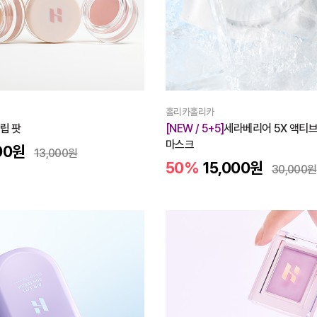
홀리카홀리카
립 팟
[NEW / 5+5]
세라베리어 5X 액티브
마스크
00
원
13,000
원
50%
15,000
원
30,000
원