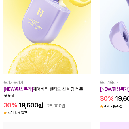
홀리카홀리카
홀리카홀리카
[NEW/런칭특가]
에어비티 틴티드 선 세럼 레몬
[NEW/런칭특가
50ml
30%
19,6
30%
19,600
원
28,000
원
4.9 | 리뷰 8건
4.9 | 리뷰 10건