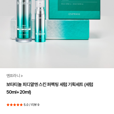
엔프라니 >
보타티놀 피디알엔 스킨 퍼펙팅 세럼 기획세트 (세럼
50ml+20ml)
5.0 / 리뷰 9