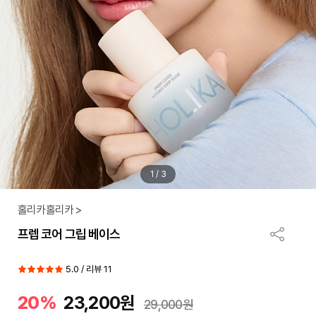
1
/
3
홀리카홀리카 >
프렙 코어 그립 베이스
5.0 / 리뷰 11
20%
23,200원
29,000원