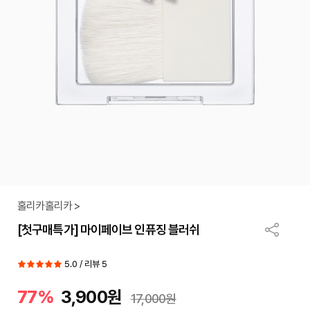
홀리카홀리카 >
[첫구매특가] 마이페이브 인퓨징 블러쉬
5.0 / 리뷰 5
77%
3,900원
17,000원