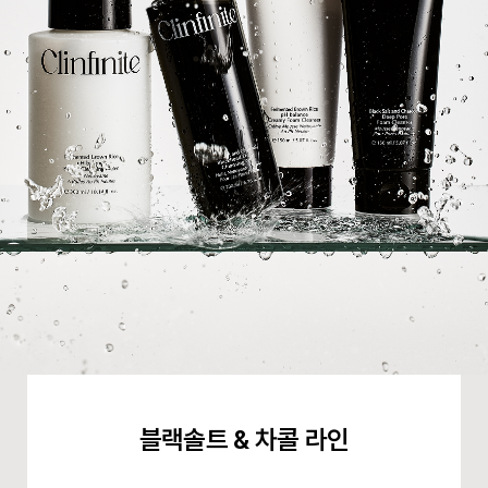
블랙솔트 & 차콜 라인